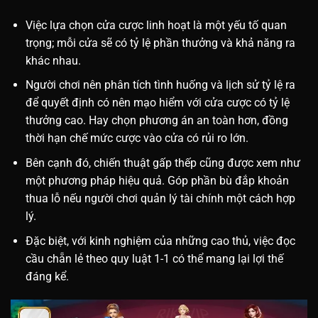
Việc lựa chọn cửa cược linh hoạt là một yếu tố quan
trọng; mỗi cửa sẽ có tỷ lệ phần thưởng và khả năng ra
khác nhau.
Người chơi nên phân tích tình huống và lịch sử tỷ lệ ra
để quyết định có nên mạo hiểm với cửa cược có tỷ lệ
thưởng cao. Hay chọn phương án an toàn hơn, đồng
thời hạn chế mức cược vào cửa có rủi ro lớn.
Bên cạnh đó, chiến thuật gấp thếp cũng được xem như
một phương pháp hiệu quả. Góp phần bù đắp khoản
thua lỗ nếu người chơi quản lý tài chính một cách hợp
lý.
Đặc biệt, với kinh nghiệm của những cao thủ, việc đọc
cầu chẵn lẻ theo quy luật 1-1 có thể mang lại lợi thế
đáng kể.