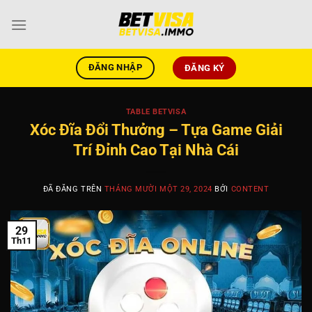
Chuyển
đến
nội
dung
ĐĂNG NHẬP
ĐĂNG KÝ
TABLE BETVISA
Xóc Đĩa Đổi Thưởng – Tựa Game Giải
Trí Đỉnh Cao Tại Nhà Cái
ĐÃ ĐĂNG TRÊN
THÁNG MƯỜI MỘT 29, 2024
BỞI
CONTENT
29
Th11