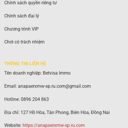
Chính sách quyền riêng tư
Chính sách đại lý
Chương trình VIP
Chơi có trách nhiệm
THÔNG TIN LIÊN HỆ
Tên doanh nghiệp: Betvisa Immo
Email:
anapaerxmw-sp.ru.com@gmail.com
Hotline: 0896 204 863
Địa chỉ: 127 Hồ Hòa, Tân Phong, Biên Hòa, Đồng Nai
Website:
https://anapaerxmw-sp.ru.com