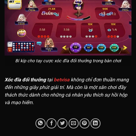
Bí kíp cho tay cược xóc đĩa đổi thưởng trong bàn chơi
Xóc đĩa đổi thưởng
tại
betvisa
không chỉ đơn thuần mang
đến những giây phút giải trí. Mà còn là một sân chơi đầy
thách thức dành cho những cá nhân yêu thích sự hồi hộp
và mạo hiểm.