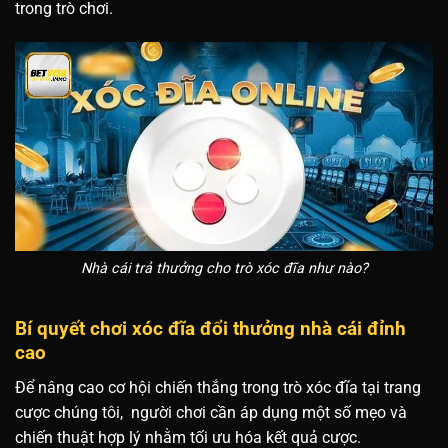
trong trò chơi.
Nhà cái trả thưởng cho trò xóc đĩa như nào?
Bí quyết chơi xóc đĩa đổi thưởng nhà cái đỉnh
cao
Để nâng cao cơ hội chiến thắng trong trò xóc đĩa tại trang
cược chúng tôi, người chơi cần áp dụng một số mẹo và
chiến thuật hợp lý nhằm tối ưu hóa kết quả cược.