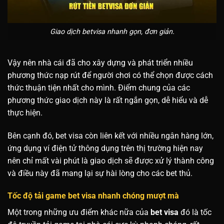
Giao dịch betvisa nhanh gọn, đơn giản.
Vậy nên nhà cái đã cho xây dựng và phát triển nhiều
phương thức nạp rút để người chơi có thể chọn được cách
thức thuận tiện nhất cho mình. Điểm chung của các
phương thức giao dịch này là rất ngắn gọn, dễ hiểu và dễ
thực hiện.
Bên cạnh đó, bet visa còn liên kết với nhiều ngân hàng lớn,
ứng dụng ví điện tử thông dụng trên thị trường hiện nay
nên chỉ mất vài phút là giao dịch sẽ được xử lý thành công
và điều này đã mang lại sự hài lòng cho các bet thủ.
Tốc độ tải game bet visa nhanh chóng mượt mà
Một trong những ưu điểm khác nữa của
bet visa
đó là tốc