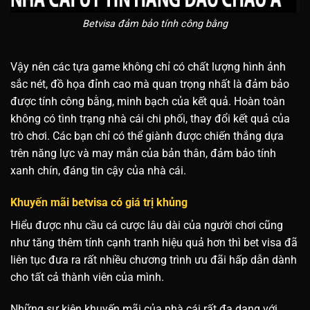
Betvisa đảm bảo tính công bằng
Vậy nên các tựa game không chỉ có chất lượng hình ảnh
sắc nét, đồ họa đỉnh cao mà quan trọng nhất là đảm bảo
được tính công bằng, minh bạch của kết quả. Hoàn toàn
không có tình trạng nhà cái chi phối, thay đổi kết quả của
trò chơi. Các bạn chỉ có thể giành được chiến thắng dựa
trên năng lực và may mắn của bản thân, đảm bảo tính
xanh chín, đáng tin cậy của nhà cái.
Khuyến mãi betvisa có giá trị khủng
Hiểu được nhu cầu cá cược lâu dài của người chơi cũng
như tăng thêm tính cạnh tranh hiệu quả hơn thì bet visa đã
liên tục đưa ra rất nhiều chương trình ưu đãi hấp dẫn dành
cho tất cả thành viên của mình.
Những sự kiện khuyến mãi của nhà cái rất đa dạng với