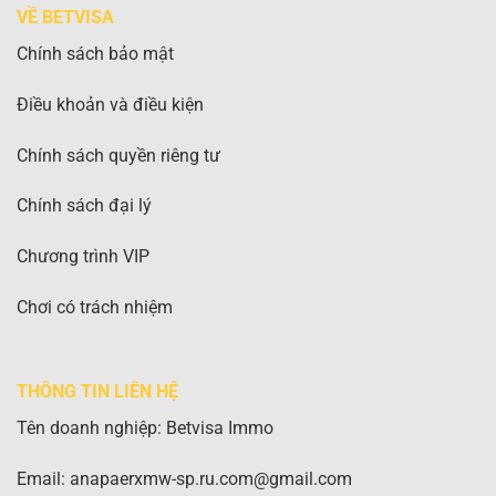
VỀ BETVISA
Chính sách bảo mật
Điều khoản và điều kiện
Chính sách quyền riêng tư
Chính sách đại lý
Chương trình VIP
Chơi có trách nhiệm
THÔNG TIN LIÊN HỆ
Tên doanh nghiệp: Betvisa Immo
Email:
anapaerxmw-sp.ru.com@gmail.com