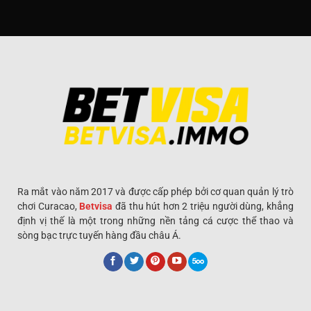
Ra mắt vào năm 2017 và được cấp phép bởi cơ quan quản lý trò
chơi Curacao,
Betvisa
đã thu hút hơn 2 triệu người dùng, khẳng
định vị thế là một trong những nền tảng cá cược thể thao và
sòng bạc trực tuyến hàng đầu châu Á.