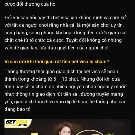
cược đổi thưởng của họ.
Đối với câu hỏi này thì bet visa xin khẳng định và cam kết
với tất cả người chơi rằng nhà cái là một sân chơi uy tín,
công bằng, sòng phẳng khi hoạt động đều được giám sát
chặt chẽ từ tổ chức cá cược. Tuyệt đối không có những
vấn đề gian lận, lừa đảo quỵt tiền của người chơi.
Vì sao đôi khi thời gian rút tiền bet visa bị chậm?
Thông thường thời gian giao dịch tại bet visa sẽ hoàn
thành trong khoảng từ 5 – 10 phút. Nhưng đôi khi quá
trình này sẽ bị chậm do nhiều nguyên nhân ngoài ý muốn
như: thông tin giao dịch rút tiền sai, đường truyền mạng
yếu, giao dịch thực hiện vào dịp lễ hoặc hệ thống nhà cái
đang bảo trì.